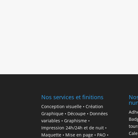
Nos services et finitions
Nos
nu
Conception visuelle • Création
Adhé
Graphique • Découpe • Données
Badg
variables • Graphisme •
tour
Impression 24h/24h et de nuit •
Cale
Maquette • Mise en page • PAO •