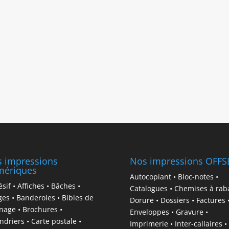
 impressions
Nos impressions OFFS
mériques
Autocopiant • Bloc-notes •
sif • Affiches • Bâches •
Catalogues • Chemises à raba
es • Banderoles • Bibles de
Dorure • Dossiers • Factures 
nage • Brochures •
Enveloppes • Gravure •
ndriers • Carte postale •
Imprimerie • Inter-callaires •