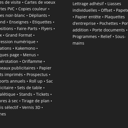
es de visite • Cartes de voeux
Lettrage adhésif • Liasses
rtes PVC • Copies couleur •
individuelles • Offset • Papet
es noir-blanc • Dépliants •
• Papier entête • Plaquettes
nd • Enseignes • Etiquettes •
d’entreprise • Pochettes • Por
sitions • Faire-Parts • Flyers •
addition • Porte documents •
x • Grand Format •
Programmes • Relief • Sous-
ession numérique •
mains
tations • Kakemono •
ues page • Menus •
rotation • Oriflamme •
eaux publicitaires • Papier
ts imprimés • Prospectus •
orts annuels • Roll up • Sac
icitaire • Sets de table •
alétique • Stands • Tickets •
res à sec • Tirage de plan •
is sélectif • Vernis 3D •
ines