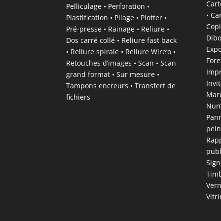
Cart
Pelliculage • Perforation •
• Ca
Plastification • Pliage • Plotter •
Copi
Pré-presse • Rainage • Reliure •
Dibo
Dos carré collé • Reliure fast back
Expo
• Reliure spirale • Reliure Wire’o •
Fore
Retouches d’images • Scan • Scan
Impr
grand format • Sur mesure •
Invi
Tampons encreurs • Transfert de
Marq
fichiers
Numé
Pann
pein
Rapp
publ
Sign
Timb
Vern
Vitr